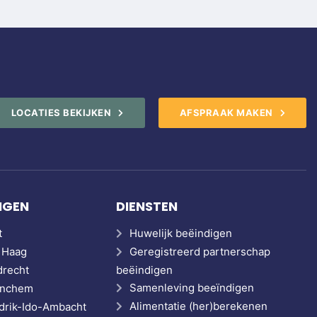
LOCATIES BEKIJKEN
AFSPRAAK MAKEN
NGEN
DIENSTEN
t
Huwelijk beëindigen
 Haag
Geregistreerd partnerschap
drecht
beëindigen
Samenleving beeïndigen
rinchem
Alimentatie (her)berekenen
drik-Ido-Ambacht