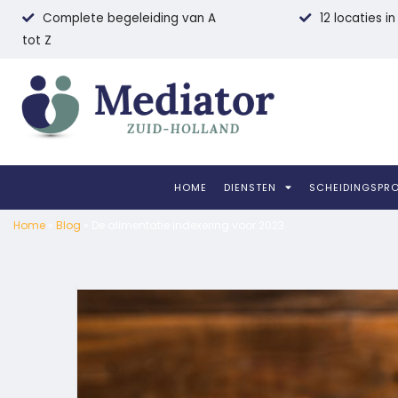
Complete begeleiding van A
12 locaties i
tot Z
HOME
DIENSTEN
SCHEIDINGSPR
Home
»
Blog
»
De alimentatie indexering voor 2023