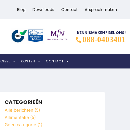
Vrijblijvende kennismaking
Comple
Blog
Downloads
Contact
Afspraak maken
vooraf
tot Z
KENNISMAKEN? BEL ONS!
088-0403401
CIEEL
KOSTEN
CONTACT
CATEGORIEËN
Alle berichten (5)
Allimentatie (5)
Geen categorie (1)