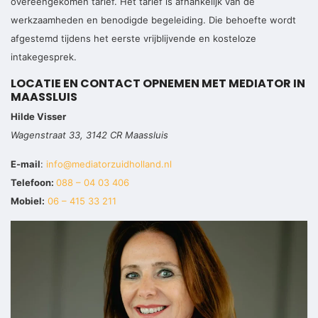
overeengekomen tarief. Het tarief is afhankelijk van de
werkzaamheden en benodigde begeleiding. Die behoefte wordt
afgestemd tijdens het eerste vrijblijvende en kosteloze
intakegesprek.
LOCATIE EN CONTACT OPNEMEN MET MEDIATOR IN
MAASSLUIS
Hilde Visser
Wagenstraat 33, 3142 CR Maassluis
E-mail
:
info@mediatorzuidholland.nl
Telefoon:
088 – 04 03 406
Mobiel:
06 – 415 33 211